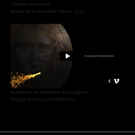
Création immersive
Musée de la Romanité, Nîmes 2024
Recherche de séquence des origines
Projets ACHILLE et DIONYSOS